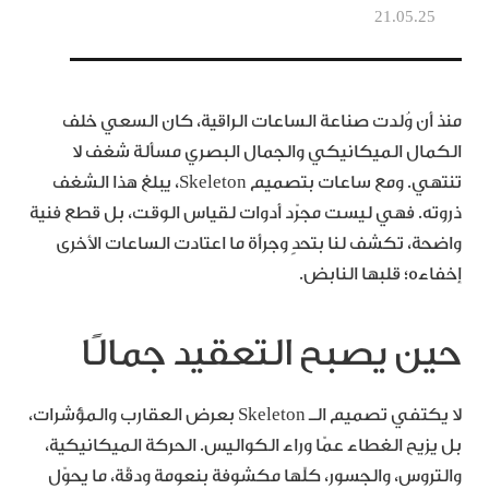
21.05.25
منذ أن وُلدت صناعة الساعات الراقية، كان السعي خلف
الكمال الميكانيكي والجمال البصري مسألة شغف لا
تنتهي. ومع ساعات بتصميم Skeleton، يبلغ هذا الشغف
ذروته. فهي ليست مجرّد أدوات لقياس الوقت، بل قطع فنية
واضحة، تكشف لنا بتحدٍ وجرأة ما اعتادت الساعات الأخرى
إخفاءه؛ قلبها النابض.
حين يصبح التعقيد جمالًا
لا يكتفي تصميم الـ Skeleton بعرض العقارب والمؤشرات،
بل يزيح الغطاء عمّا وراء الكواليس. الحركة الميكانيكية،
والتروس، والجسور، كلّها مكشوفة بنعومة ودقّة، ما يحوّل