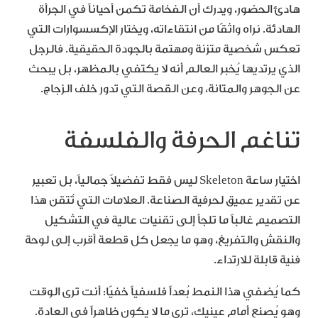
هادئ الحضور، ويدرك أن الفخامة تكمن أحياناً في الجرأة
الهادئة. نراه واثقًا من انتقاءاته، ويختار الإكسسوارات التي
تعكس شخصية متزنة ومهتمة بالجودة الحقيقية. فالرجل
الذي يرتديها يُخبر العالم أنه لا يكتفي بالمظهر، بل يبحث
عن الجوهر والمتانة، وعن القصة التي تدور خلف الزجاج.
تناغم الحرفة والفلسفة
اختيار ساعة Skeleton ليس فقط تفضيلاً جمالياً، بل تعبير
عن تقدير عميق لحرفية الصناعة. العلامات التي تُتقن هذا
التصميم غالباً ما تلجأ إلى تقنيات عالية في التشكيل
والنقش والتفريغ، وهو ما يجعل كل قطعة أقرب إلى لوحة
فنية قابلة للارتداء.
كما يُضفي هذا النمط بُعداً فلسفياً خفيًا: أنت ترى الوقت
وهو يُصنع أمام عينيك، ترى ما لا يكون ظاهراً في العادة.