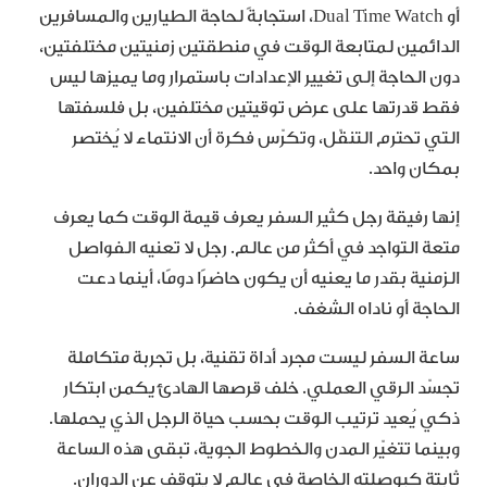
أو Dual Time Watch، استجابةً لحاجة الطيارين والمسافرين
الدائمين لمتابعة الوقت في منطقتين زمنيتين مختلفتين،
دون الحاجة إلى تغيير الإعدادات باستمرار وما يميزها ليس
فقط قدرتها على عرض توقيتين مختلفين، بل فلسفتها
التي تحترم التنقّل، وتكرّس فكرة أن الانتماء لا يُختصر
بمكان واحد.
إنها رفيقة رجل كثير السفر يعرف قيمة الوقت كما يعرف
متعة التواجد في أكثر من عالم. رجل لا تعنيه الفواصل
الزمنية بقدر ما يعنيه أن يكون حاضرًا دومًا، أينما دعت
الحاجة أو ناداه الشغف.
ساعة السفر ليست مجرد أداة تقنية، بل تجربة متكاملة
تجسّد الرقي العملي. خلف قرصها الهادئ يكمن ابتكار
ذكي يُعيد ترتيب الوقت بحسب حياة الرجل الذي يحملها.
وبينما تتغيّر المدن والخطوط الجوية، تبقى هذه الساعة
ثابتة كبوصلته الخاصة في عالم لا يتوقف عن الدوران.