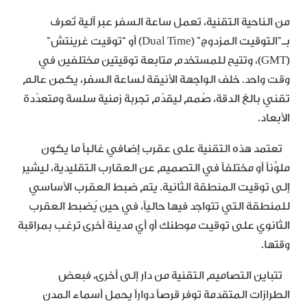
من الناحية التقنية، تعمل ساعة السفر عبر آلية تُعرف
بـ”التوقيت المزدوج” (Dual Time) أو “توقيت غرينتش”
(GMT)، وتتيح للمستخدم متابعة توقيتين مختلفين في
وقت واحد. خلف الواجهة الأنيقة لساعة السفر، يكمن عالم
تقني بالغ الدقة، صُمم ليقدّم تجربة زمنية سلسة ومتعدّدة
الأبعاد.
تعتمد هذه التقنية على عقرب إضافي غالباً ما يكون
ملوَّناً أو مختلفاً في التصميم عن العقارب التقليدية، ليشير
إلى توقيت المنطقة الثانية. يتم ضبط العقرب الأساسي
للمنطقة التي تتواجد فيها حالياً، في حين يُضبط العقرب
الثانوي على توقيت موطنك أو أي مدينة أخرى ترغب بمراقبة
وقتها.
تتباين التصاميم التقنية من دار إلى أخرى، فبعض
الطرازات المتقدمة توفر قرصاً دواراً يحمل أسماء المدن