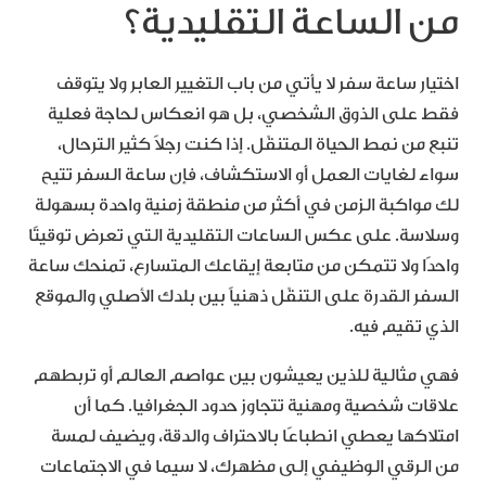
من الساعة التقليدية؟
اختيار ساعة سفر لا يأتي من باب التغيير العابر ولا يتوقف
فقط على الذوق الشخصي، بل هو انعكاس لحاجة فعلية
تنبع من نمط الحياة المتنقّل. إذا كنت رجلاً كثير الترحال،
سواء لغايات العمل أو الاستكشاف، فإن ساعة السفر تتيح
لك مواكبة الزمن في أكثر من منطقة زمنية واحدة بسهولة
وسلاسة. على عكس الساعات التقليدية التي تعرض توقيتًا
واحدًا ولا تتمكن من متابعة إيقاعك المتسارع، تمنحك ساعة
السفر القدرة على التنقّل ذهنياً بين بلدك الأصلي والموقع
الذي تقيم فيه.
فهي مثالية للذين يعيشون بين عواصم العالم أو تربطهم
علاقات شخصية ومهنية تتجاوز حدود الجغرافيا. كما أن
امتلاكها يعطي انطباعًا بالاحتراف والدقة، ويضيف لمسة
من الرقي الوظيفي إلى مظهرك، لا سيما في الاجتماعات