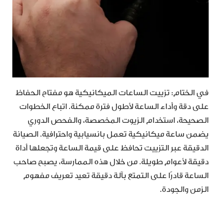
في الختام: تزييت الساعات الميكانيكية هو مفتاح الحفاظ
على دقة وأداء الساعة لأطول فترة ممكنة. اتباع الخطوات
الصحيحة، استخدام الزيوت المخصصة، والفحص الدوري
يضمن ساعة ميكانيكية تعمل بانسيابية واحترافية. الصيانة
الدقيقة عبر التزييت تحافظ على قيمة الساعة وتجعلها أداة
دقيقة لأعوام طويلة. من خلال هذه الممارسة، يصبح صاحب
الساعة قادرًا على التمتع بآلة دقيقة تعيد تعريف مفهوم
الزمن والجودة.