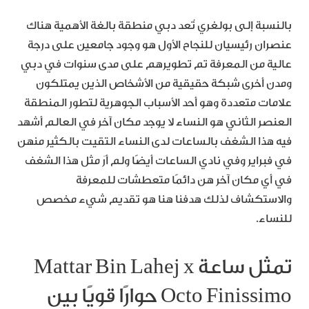
بالنسبة إلى بولغري تُعد دبي منطقة بالغة الأهمية هناك
عنصران رئيسيان للنجاح الأول هو وجود جامعين على درجة
عالية من المعرفة تم تطويرهم على مدى سنوات في دبي
ومدن أخرى شبكة حقيقية من الأشخاص الذين يمتلكون
علامات متعددة وهو أحد الأسباب الجوهرية لتطور المنطقة
العنصر الثاني هو النساء لا يوجد مكان آخر في العالم أشهد
فيه هذا الشغف بالساعات لدى النساء التقيت بالكثير منهن
في فبراير وفي نادي الساعات أيضًا ولم أرَ مثل هذا الشغف
في أي مكان آخر هن دائمًا متعطشات للمعرفة
والاستكشاف لذلك هدفنا هنا هو تقديم شيء مخصص
للنساء.
تمثل ساعة Mattar Bin Lahej x
Octo Finissimo حوارًا قويًا بين