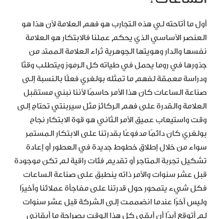
أول ما أتاحته لي هذه التجارب هو فهم العلامة لأن هذا هو
العنصر الأساسي الذي يحكم عملنا فالابتكار هو العلامة
نفسها والدار وهويتها الجوهرية ثراء العلامة الممتد من
جذورها في روما يحمل في طياته كل الرموز ويتطلب وقتًا
ودراسة معمقة لفهم ما تمثله بولغري فعلًا بالنسبة إلى
صناعة الساعات كان هذا الأمر حاسمًا لأننا نبني مستقبل
العلامة والقدرة على فهم الركائز مثل سيربنتي تحتاج إلى
وقت واستيعاب عميق الأمر الثاني هو قوة الابتكار نجاح
بولغري كان دائمًا مدفوعًا بقدرتنا على الابتكار المستمر
سواء من خلال إطلاق خطوط جديدة في العطور أو إعادة
تشكيل تجربة المتاجر أو تقديم فئات راقية لم تكن موجودة
قبل عشر سنوات والأمر ذاته ينطبق على صناعة الساعات
فكل شيء يتمحور حول قدرتنا على مفاجأة عملائنا وأخيرًا
وليس آخرًا عندما انضممت إلى الشركة قبل عشر سنوات
لم أتوقع أبدًا أن أبقى كل هذا الوقت بصراحة ما أبقاني