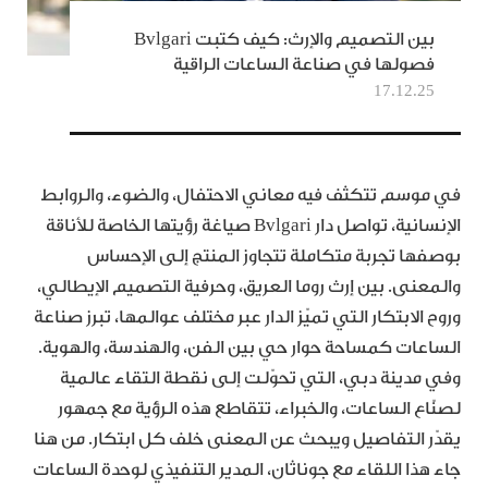
بين التصميم والإرث: كيف كتبت Bvlgari
فصولها في صناعة الساعات الراقية
17.12.25
في موسم تتكثف فيه معاني الاحتفال، والضوء، والروابط
الإنسانية، تواصل دار Bvlgari صياغة رؤيتها الخاصة للأناقة
بوصفها تجربة متكاملة تتجاوز المنتج إلى الإحساس
والمعنى. بين إرث روما العريق، وحرفية التصميم الإيطالي،
وروح الابتكار التي تميّز الدار عبر مختلف عوالمها، تبرز صناعة
الساعات كمساحة حوار حي بين الفن، والهندسة، والهوية.
وفي مدينة دبي، التي تحوّلت إلى نقطة التقاء عالمية
لصنّاع الساعات، والخبراء، تتقاطع هذه الرؤية مع جمهور
يقدّر التفاصيل ويبحث عن المعنى خلف كل ابتكار. من هنا
جاء هذا اللقاء مع جوناثان، المدير التنفيذي لوحدة الساعات