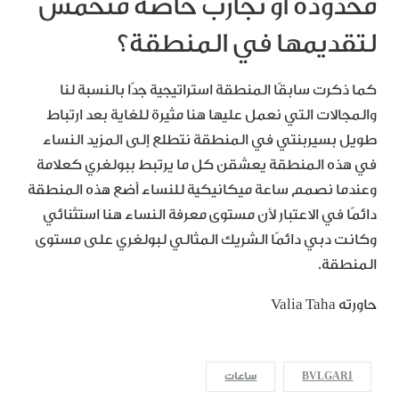
محدودة أو تجارب خاصة متحمس
لتقديمها في المنطقة؟
كما ذكرت سابقًا المنطقة استراتيجية جدًا بالنسبة لنا
والمجالات التي نعمل عليها هنا مثيرة للغاية بعد ارتباط
طويل بسيربنتي في المنطقة نتطلع إلى المزيد النساء
في هذه المنطقة يعشقن كل ما يرتبط ببولغري كعلامة
وعندما نصمم ساعة ميكانيكية للنساء أضع هذه المنطقة
دائمًا في الاعتبار لأن مستوى معرفة النساء هنا استثنائي
وكانت دبي دائمًا الشريك المثالي لبولغري على مستوى
المنطقة.
حاورته Valia Taha
BVLGARI
ساعات