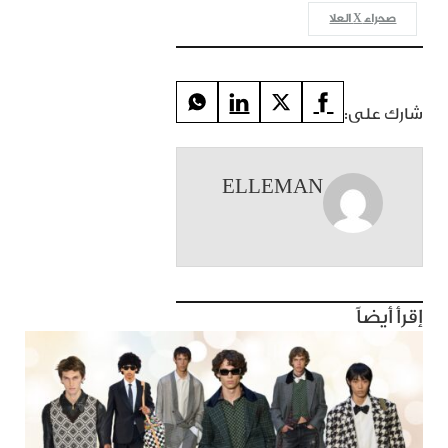
صحراء X العلا
شارك على:
ELLEMAN
إقرأ أيضاً