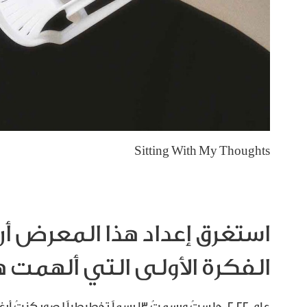
Sitting With My Thoughts
استغرق إعداد هذا المعرض أر
الفكرة الأولى التي ألهمت 
عام ٢٠٢٢، جلستُ ورسمتُ ١٣ رسماً تخطيطي