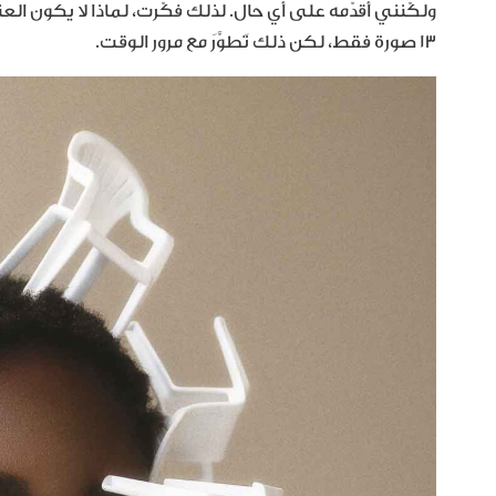
ولكّنني أقدّمه على أي حال. لذلك فكّرت، لماذا لا يكون العنوا
١٣ صورة فقط، لكن ذلك تَطوَّرَ مع مرور الوقت.