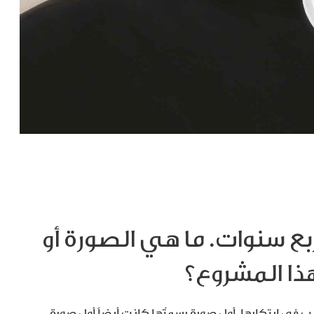
بع سنوات. ما هي الصورة أو
هذا المشروع؟
اً لصورٍ كنتُ أرغب في ابتكارها. أول صورةٍ رسمتُها كانت أيضاً أول صورةٍ