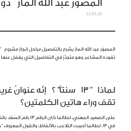
المصور عبد الله الماز دون
12.05.26
المصوّر عبد الله الماز يشرح بالتفصيل مراحل إنجاز مشروع
“
تقوده المشاعر، وهو متجذّرٌ في التفاصيل التي يغفل عنها
لماذا
“
١٣
سنتاً
“
؟
إنّه عنوانٌ غ
تقف وراء هاتين الكلمتين؟
على الصعيد المهني، لطا
في ١٣. لطالما أحببت التلاعب بالألفاظ، والقول المعروف 