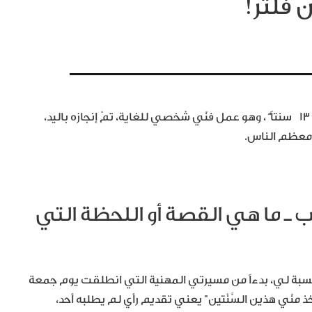
 فلتر!
١٣
سنتاً
“
، وهو عمل فنّي شخصي للغاية، تمّ إنجازه باليد،
 معظم الناس.
ريب ـ ما هي القصة أو اللحظة التي
لما كان الرقم ١٣ رقمَ السّعْد بالنسبة لي، بدءاً من مسيرتي المهنية التي انطلقت يوم جمعة
“خذ منّي هذين السَّنْتين” يعني تقديم رأي لم يطلبه أحد،