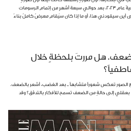
أنجزتُها، بعنوان I Love Prada. التقطتُ لها صورةً فوتوغرافيةً عام ٢٠٢٣، بعد حوالي سبعة أشهرٍ من إتمام الرسومات
ى أين سيقودني هذا، أو ما إذا كان سيُقام معرضٌ كاملٌ بناءً
عف. هل مررتَ بلحظةٍ خلال
اطفياً؟
جميع الصور تعكس شعوراً متشابهاً ـ بعد الغضب، أشعر بالضعف.
عقلي إلى حالةٍ من الضعف تسمح للأفكار بالتدفّق؟ وقد