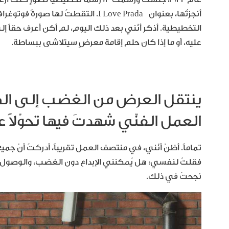
التخطيطية. أذكر أنّني بعد ذلك اليوم، لم أكن أعرف حقاً إل
عليه، أو ما إذا كان حلم إقامة معرضٍ سيتلاشى ببساطة.
ينتقل العرض من الغضب إلى الض
العمل الفنّي شهدتَ فيها تحوّلاً ع
تماماً. أظنّ أنّني، في منتصف العمل تقريباً، أدركتُ أنّ 
فقلتُ لنفسي: هل يُمكنني الإبداع دون الغضب، والوصول ب
نجحتُ في ذلك.