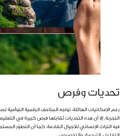
تحديات وفرص
رغم الإمكانيات الهائلة، تواجه المتاحف الرقمية التوأمية ت
التجربة. إلا أن هذه التحديات تُقابلها فرص كبيرة في التع
فيه التراث الإنساني للأجيال القادمة. كما أن التطوّر المس
التفاعل، الترجمة، والتخصيص.