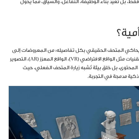
قط، بل تُعيد بناء الوظيفة، التفاعل، والسياق، مما يُحوّل
مية؟
 يُحاكي المتحف الحقيقي بكل تفاصيله: من المعروضات إلى
الإضاءة، ومن المسارات إلى التفاعلات. يُستخدم في بنائه تقنيات مثل الواقع الافتراضي (VR)، الواقع المعزز (AR)، التصوير
لمحتوى، بل خلق بيئة تُشبه زيارة المتحف الفعلي، حيث
 ذكية مدمجة في التجربة.