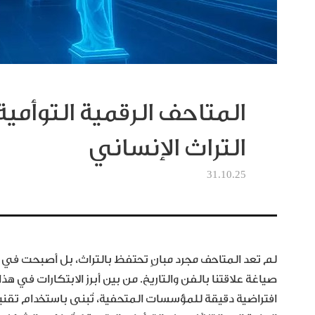
المتاحف الرقمية التوأمية
التراث الإنساني
31.10.25
لم تعد المتاحف مجرد مبانٍ تحتفظ بالتراث، بل أصبحت في زمنن
صياغة علاقتنا بالفن والتاريخ. من بين أبرز الابتكارات في هذ
افتراضية دقيقة للمؤسسات المتحفية، تُبنى باستخدام تقنيات ا