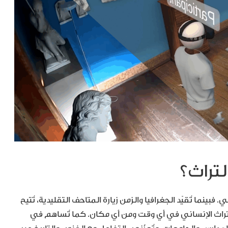
لتراث؟
فبينما تُقيّد الجغرافيا والزمن زيارة المتاحف التقليدية، تُتيح
تراث الإنساني في أي وقت ومن أي مكان. كما تُساهم في