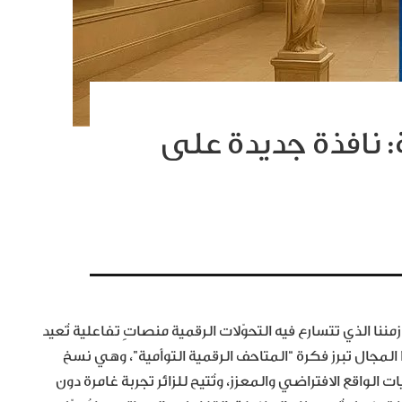
: نافذة جديدة على
ا الذي تتسارع فيه التحوّلات الرقمية منصاتٍ تفاعلية تُعيد
ا المجال تبرز فكرة “المتاحف الرقمية التوأمية”، وهي نسخ
لواقع الافتراضي والمعزز، وتُتيح للزائر تجربة غامرة دون