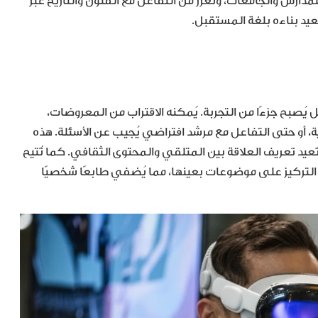
دارس والجامعات، وتُعزّز من التفاعل مع الفنون والتاريخ عبر
عيد بناءه بلغة المستقبل.
يُصبح جزءًا من التجربة. يُمكنه الاقتراب من المعروضات،
 أو حتى التفاعل مع مرشد افتراضي يُجيب عن الأسئلة. هذه
ُعيد تعريف العلاقة بين المتلقي والمحتوى الثقافي. كما تُتيح
 التركيز على موضوعات بعينها، مما يُضفي طابعًا شخصيًا