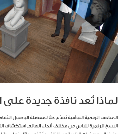
لماذا تُعد نافذة جديدة على ا
المتاحف الرقمية التوأمية تُقدّم حلًا لمعضلة الوصول الثقافي. 
النسخ الرقمية للناس من مختلف أنحاء العالم استكشاف ال