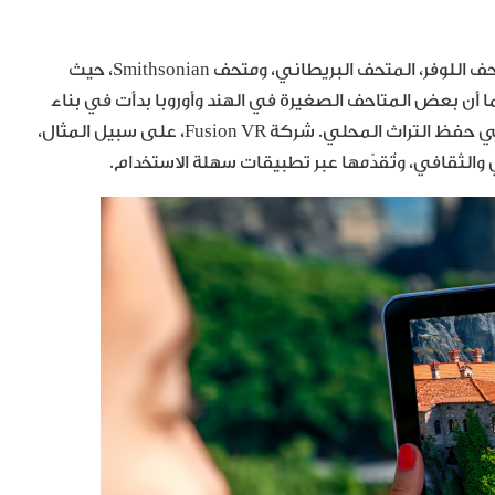
بدأت مؤسسات ثقافية كبرى في تبنّي هذه التقنية، مثل متحف اللوفر، المتحف البريطاني، ومتحف Smithsonian، حيث
كما أن بعض المتاحف الصغيرة في الهند وأوروبا بدأت في بناء
توأم رقمي يُستخدم في التعليم، في الترويج السياحي، وفي حفظ التراث المحلي. شركة Fusion VR، على سبيل المثال،
ي والثقافي، وتُقدّمها عبر تطبيقات سهلة الاستخدام.