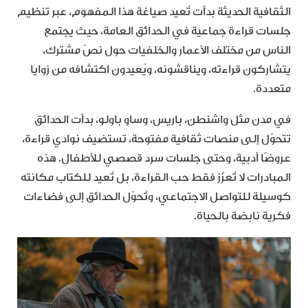
الثقافية الحديثة بدأت تُعيد صياغة هذا المفهوم، عبر تنظيم
جلسات قراءة جماعية في الحدائق العامة، حيث يجتمع
الناس من مختلف الأعمار والخلفيات حول نصّ مشترك،
يتشاركون قراءته، ويناقشونه، ويُعيدون اكتشافه من زوايا
متعددة.
في مدن مثل واشنطن، باريس، وساو باولو، بدأت الحدائق
تتحوّل إلى منصات ثقافية مفتوحة، تستضيف نوادي قراءة،
عروضًا أدبية، وحتى جلسات سرد قصصي للأطفال. هذه
المبادرات لا تُعزّز فقط حب القراءة، بل تُعيد للكتاب مكانته
كوسيلة للتواصل الاجتماعي، وتُحوّل الحدائق إلى فضاءات
فكرية نابضة بالحياة.