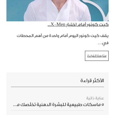
كيت كونور أمام اختبار X-Men...
يقف كيت كونور اليوم أمام واحدة من أهم المحطات
في…
متابعة القراءة
الأكثر قراءة
عناية ذاتية
5 ماسكات طبيعية للبشرة الدهنية تخلّصك من الحبوب بسرعة