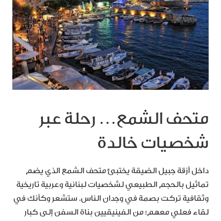
متحف الشمع… رحلة عبر
شخصيات خالدة
داخل أزقة جبيل الضيقة يختبئ متحف الشمع الذي يضم
تماثيل بالحجم الطبيعي لشخصيات لبنانية وعربية تاريخية
وثقافية تركت بصمة في وجدان الناس. ستشعر وكأنك في
لقاء فعلي معهم؛ من الفينيقيين بناة السفن إلى كبار