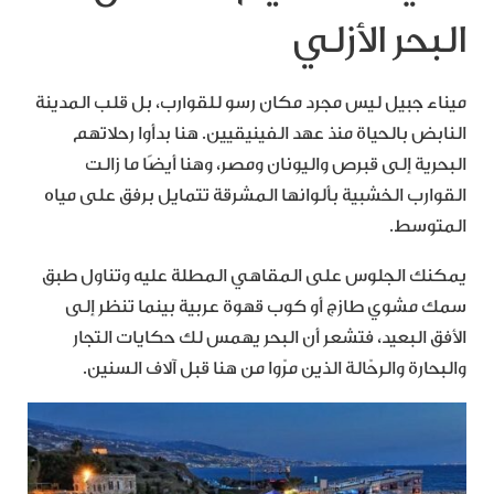
البحر الأزلي
ميناء جبيل ليس مجرد مكان رسو للقوارب، بل قلب المدينة
النابض بالحياة منذ عهد الفينيقيين. هنا بدأوا رحلاتهم
البحرية إلى قبرص واليونان ومصر، وهنا أيضًا ما زالت
القوارب الخشبية بألوانها المشرقة تتمايل برفق على مياه
المتوسط.
يمكنك الجلوس على المقاهي المطلة عليه وتناول طبق
سمك مشوي طازج أو كوب قهوة عربية بينما تنظر إلى
الأفق البعيد، فتشعر أن البحر يهمس لك حكايات التجار
والبحارة والرحّالة الذين مرّوا من هنا قبل آلاف السنين.