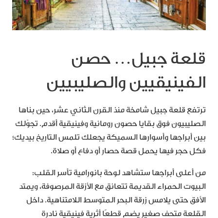
قلعة جبيل… حصن
الفينيقيين والصليبيين
ترتفع قلعة جبيل شامخة منذ القرن الثاني عشر، حين بناها
الصليبيون فوق بقايا حصون رومانية وفينيقية أقدم. تجوّلك
بين أبراجها وأسوارها السميكة يجعلك تلمس التاريخ بيديك؛
فكل حجر فيها يحمل قصة حصار أو دفاع أو صلاة.
من أعلى أبراجها ستشاهد لوحة بانورامية تأسر القلب:
البيوت الحمراء القديمة تتعانق مع الأزقة المرصوفة، ويمتد
الأفق حتى يلامس زرقة البحر المتوسط اللامتناهية. داخل
القلعة متحف صغير يضم قطعًا أثرية فينيقية نادرة