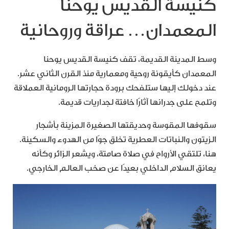
كنيسة القديس يوحنا
المعمدان… عراقة وروحانية
وسط المدينة القديمة، تقف كنيسة القديس يوحنا
المعمدان كأيقونة روحية ومعمارية منذ القرن الثاني عشر.
عند دخولك إليها ستلفحك برودة حجارتها الرومانية العملاقة
وتلمح على جدرانها آثارًا خافتة لجداريات قديمة.
سقوفها المقوسة وحديقتها الصغيرة المزينة بأشجار
الزيتون والنباتات العطرية تخلق جوًا من الهدوء والسكينة.
هنا، تلتقي الأرواح في صلاة صامتة، ويشعر الزائر وكأنه
يعانق السلام الداخلي بعيدًا عن صخب العالم الخارجي.