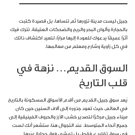
جبيل ليست مدينة تزورها ثم تنساها، بل قصيدة كتبت
بالحجارة وألوان البحر والريح والضحكات العتيقة. تترك فيك
أثرًا عميقًا يدعوك للعودة إليها مرارًا، لتعيد اكتشاف ذاتك
في كل زاوية وشارع ومعلم من معالمها.
السوق القديم… نزهة في
قلب التاريخ
يُعد سوق جبيل القديم من أقدم الأسواق المسكونة بالتاريخ
في العالم، حيث تعود جذوره إلى آلاف السنين حين كان
ميناء جبيل مركزًا لتصدير خشب الأرز والحروف الفينيقية إلى
جميع أنحاء المتوسط. عند التجوال هنا، ستشعر أنك لست
في سوق تقليدي فقط، بل تمشي فوق حجارة عبَرها