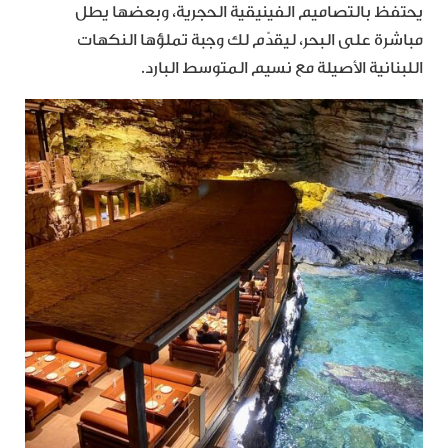
يحتفظ بالتصاميم الفينيقية الحجرية، وبعضها يطل
مباشرة على البحر، ليقدّم لك وجبة تملؤها النكهات
اللبنانية الأصيلة مع نسيم المتوسط البارد.