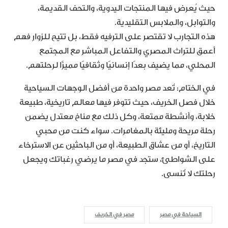
حيث يُعرض فيها المنتجات اليدوية، والتحف القديمة،
والتوابل، والملابس التقليدية.
هذه التجارب لا تقتصر على الترفيه فقط، بل تتيح للزوار فهم
أعمق للتراث المصري والتفاعل المباشر مع المجتمع
المحلي، مما يضيف بعدًا إنسانيًا وثقافيًا مميزًا لرحلتهم.
في الختام: تُعد مصر واحدة من أفضل الوجهات السياحية
خلال فصل الخريف، حيث تتوفر فيها معالم تاريخية، طبيعة
خلابة، وأنشطة ممتعة، وكل ذلك مع مناخ معتدل يضمن
رحلة مريحة ومليئة بالمغامرات. سواء كنت من محبي
التاريخ، أو من عشاق الطبيعة، أو من الباحثين عن الاسترخاء
على الشواطئ، ستجد في مصر ما يرضي رغباتك ويجعل
رحلتك لا تُنسى.
السياحة في مصر
مصر في الخريف