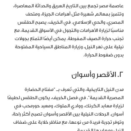
عاصمة مصر تجمع بين التاريخ العريق والحداثة المعاصرة،
وتتميز بمعالم شهيرة مثل أهرامات الجيزة، ومتحف
المصري، والحي الإسلامي. في الخريف، يصبح الطقس
مناسبًا لزيارة الأهرامات والتجول في الأسواق القديمة، مع
تجنب حرارة الصيف المفرطة. يمكن أيضًا التمتع بجولات
نيلية على نهر النيل، وزيارة المناطق السياحية المفتوحة
بدون ضغوط الحرارة.
2. الأقصر وأسوان
مدن النيل التاريخية، والتي تُعرف بـ “مفتاح الحضارة
المصرية القديمة”. في فصل الخريف، يكون الطقس لطيفًا
لزيارة معابد الكرنك، ووادي الملوك، ومعبد حورمحب في
أسوان. الرحلات النيلية بين الأقصر وأسوان تصبح أكثر راحة،
وتوفر تجربة فريدة من نوعها، مع مناظر خلابة على ضفاف
النيل ومعابدها القديمة.