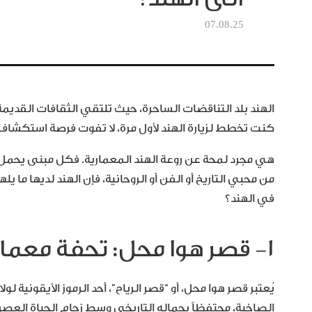
07.08.25
الهند بلد التناقضات الساحرة، حيث تلتقي الثقافات القديمة 
كنت تخطط لزيارة الهند لأول مرة، لا تفوت فرصة استكشاف
هي مجرد لمحة عن روعة الهند المعمارية. فكل مبنى يحمل 
من محبي التاريخ أو الفن أو الروحانية، فإن الهند لديها ما ي
في الهند؟
1- قصر هوا محل: تحفة معمارية في قلب جايبور
يُعتبر قصر هوا محل، أو “قصر الرياح”، أحد الرموز الأيقونية 
الصاخبة، محتفظاً بجماله التاريخي وسط زحام الحياة العصر