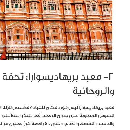
2- معبد بريهاديسوارا: تحفة
والروحانية
معبد بريهاديسوارا ليس مجرد مكان للعبادة مخصص للإله الهن
النقوش المنحوتة على جدران المعبد، تُعد دليلاً واضحاً عل
والذهب، والفضة، والخدم، وحتى 400 راقصة كنّ يعتبرن عرائس للإله شيفا.