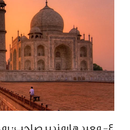
4- معبد هارمندير صاحب: رم