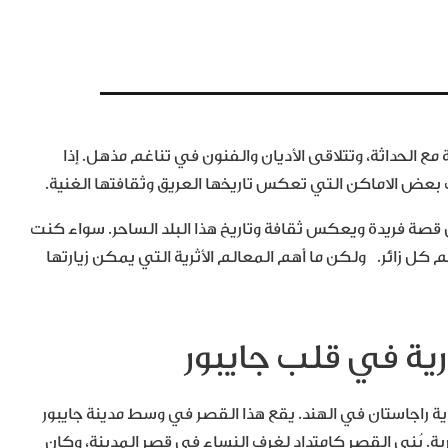
مع الحداثة، وتتلاقى الأديان والفنون في تناغم مذهل. إذا
 بعض الاماكن التي تعكس تاريخها العريق وثقافتها الغنية.
قصة فريدة ويعكس ثقافة وتاريخ هذا البلد الساحر. سواء كنت
لهم كل زائر. ولكن ما أهم المعالم الأثرية التي يمكن زيارتها
لولاية راجاستان في الهند. يقع هذا القصر في وسط مدينة جايبور
ية. بُني القصر كامتداد لغرف النساء في قصر المدينة، وكان