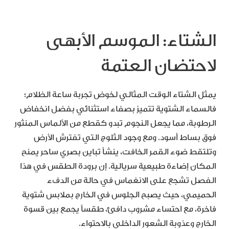
الشتاء: الموسم الأبهى
لاحتضان العتمة
يمثل الشتاء الوقت المثالي لخوض تجربة ساعة الظلام؛
فالسماء الشتوية تتميز بصفاء استثنائي بفضل انخفاض
الرطوبة، مما يجعل النجوم تبدو كقطع من الألماس المنثور
فوق بساط أسود. ومع وجود الثلوج التي تفترش الأرض
وتلتقط ضوء القمر الخافت، ينشأ تباين بصري ساحر يمنح
المكان إضاءة طبيعية سريالية. إن برودة الطقس في هذا
الفصل تشجع على الانغماس في حالة من الدفء
الحميمي، حيث يصبح الجلوس في الخارج بملابس شتوية
فاخرة، مع احتساء مشروب دافئ، طقساً يجمع بين قسوة
الخارج وعذوبة الشعور الداخلي بالاحتواء.