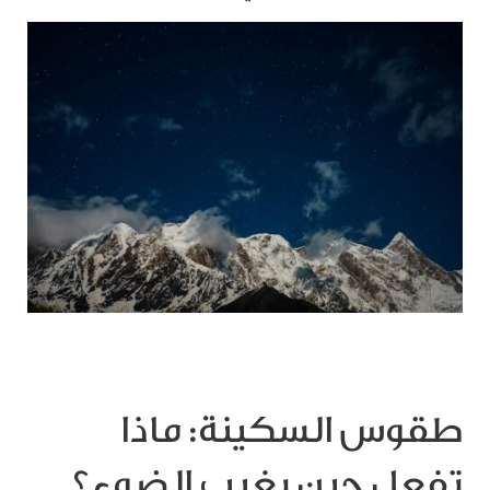
طقوس السكينة: ماذا
تفعل حين يغيب الضوء؟