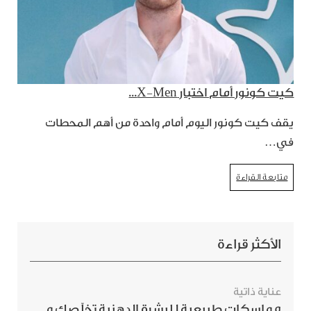
كيت كونور أمام اختبار X-Men...
يقف كيت كونور اليوم أمام واحدة من أهم المحطات
في…
متابعة القراءة
الأكثر قراءة
عناية ذاتية
5 ماسكات طبيعية للبشرة الدهنية تخلّصك من الحبوب بسرعة