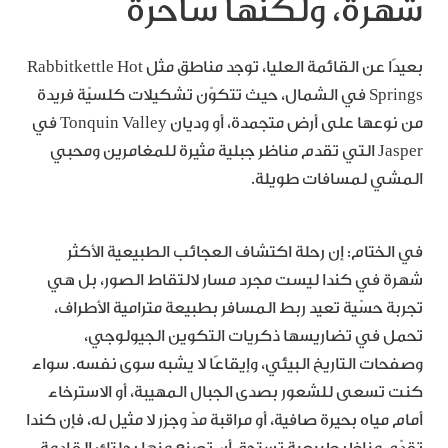
شهرة، ولكنها ساحرة
بعيدًا عن القائمة العليا، توجد مناطق مثل Rabbitkettle Hot
Springs في الشمال، حيث تتكوّن تشكيلات كلسيّة فريدة
من نوعها على أرض متجمدة، أو وديان Tonquin Valley في
Jasper التي تقدم مناظر جبلية مثيرة للمغامرين ومحبي
المشي لمسافات طويلة.
في الختام: إن رحلة اكتشاف العجائب الطبيعية الأكثر
شهرة في كندا ليست مجرد مسار لالتقاط الصور، بل هي
تجربة حسّية تعيد ربط المسافر بطبيعة مترامية الأطراف،
تحمل في تضاريسها ذكريات التكوين الجيولوجي،
وصفحات التاريخ البيئي، وإيقاعًا لا يشبه سوى نفسه. سواء
كنت تسعى للشعور بصدى الجبال المهيبة، أو الاسترخاء
أمام مياه بحيرة صافية، أو مراقبة مدّ وجزر لا مثيل له، فإن كندا