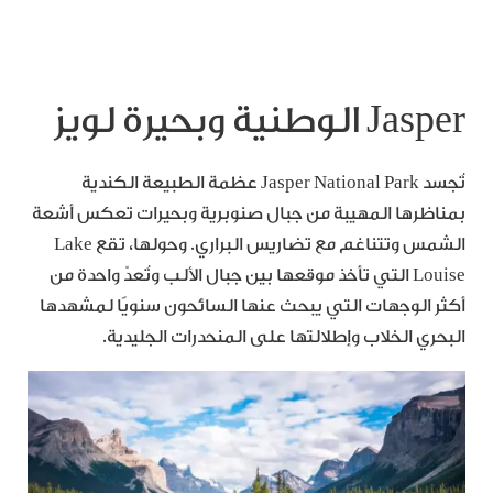
Jasper الوطنية وبحيرة لويز
تُجسد Jasper National Park عظمة الطبيعة الكندية
بمناظرها المهيبة من جبال صنوبرية وبحيرات تعكس أشعة
الشمس وتتناغم مع تضاريس البراري. وحولها، تقع Lake
Louise التي تأخذ موقعها بين جبال الألب وتُعدّ واحدة من
أكثر الوجهات التي يبحث عنها السائحون سنويًا لمشهدها
البحري الخلاب وإطلالتها على المنحدرات الجليدية.