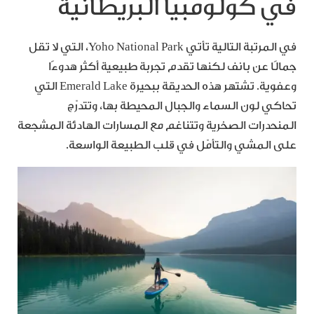
في كولومبيا البريطانية
في المرتبة التالية تأتي Yoho National Park، التي لا تقل
جمالًا عن بانف لكنها تقدم تجربة طبيعية أكثر هدوءًا
وعفوية. تشتهر هذه الحديقة ببحيرة Emerald Lake التي
تحاكي لون السماء والجبال المحيطة بها، وتتدرّج
المنحدرات الصخرية وتتناغم مع المسارات الهادئة المشجعة
على المشي والتأمّل في قلب الطبيعة الواسعة.