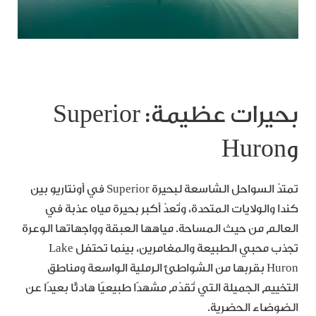
بحيرات عظيمة: Superior
وHuron
تمتدّ السواحل الشاسعة لبحيرة Superior في أونتاريو بين
كندا والولايات المتحدة، وتُعدّ أكبر بحيرة مياه عذبة في
العالم من حيث المساحة. مياهها العبقة وواجهاتها الوعرة
تجذب محبي الطبيعة والمغامرين، بينما تحتفل Lake
Huron بقربها من الشواطئ الرملية الواسعة ومناطق
التخييم الجميلة التي تُقدّم مشهدًا طبيعيًا هادئًا بعيدًا عن
الضوضاء الحضرية.