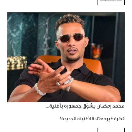
محمد رمضان يشوّق جمهوره بأغنية...
فكرة غير معتادة لأغنيته الجديدة!